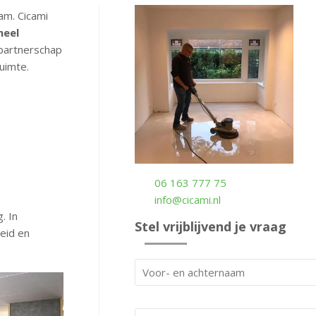
am. Cicami
neel
 partnerschap
uimte.
06 163 777 75
info@cicami.nl
. In
Stel vrijblijvend je vraag
eid en
V
o
V
o
o