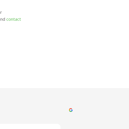
r
vend
contact