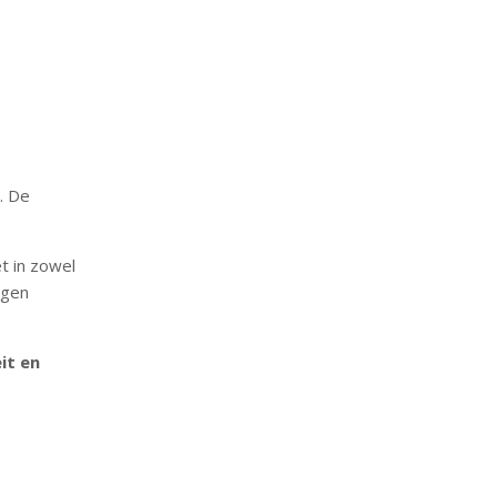
. De
t in zowel
ngen
it en