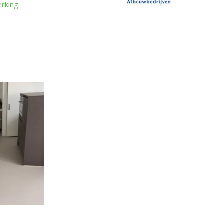
rking
.