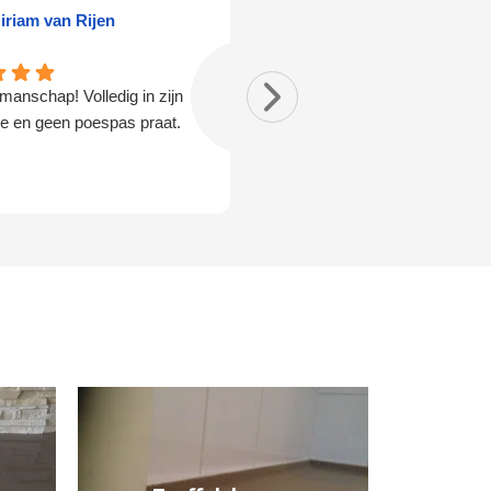
iriam van Rijen
daniel heesink
manschap! Volledig in zijn
Bij het eerste gesprek gaf Marc
ie en geen poespas praat.
duidelijk aan wat er mogelijk w
liet hij aan de hand van stalen d
verschillende mogelijkheden zie
Daarna verliep het contact erg 
hij reageert snel en dacht goed
Het lukte hem zelfs om oneffe
die al in de vloer zaten keurig w
werken waarvan nu niets meer t
is. Wij zijn heel erg blij met het
eindresultaat.
Marco is naast dat hij heel
vakbekwaam is, ook een hele a
man.