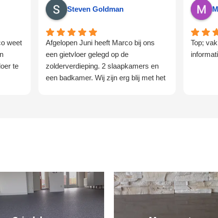
Steven Goldman
M
co weet
Afgelopen Juni heeft Marco bij ons
Top; vak
en
een gietvloer gelegd op de
informat
oer te
zolderverdieping. 2 slaapkamers en
een badkamer. Wij zijn erg blij met het
resultaat. De communicatie verloopt
goed en afspraken worden
nagekomen. Een vakman die zijn
werk serieus neemt. Zeer tevreden.