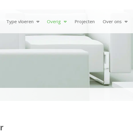
Type vloeren
Overig
Projecten
Over ons
r