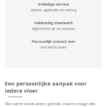
Volledige service
:
P
advies, applicatie en nazorg
r
o
Vakkundig maatwerk
j
afgestemd op uw wensen
e
c
Persoonlijk contact met
t
een hecht team
e
n
O
v
e
Een persoonlijke aanpak voor
r
o
iedere vloer
n
s
Elke ruimte wordt anders gebruikt. Daarom vraagt elke