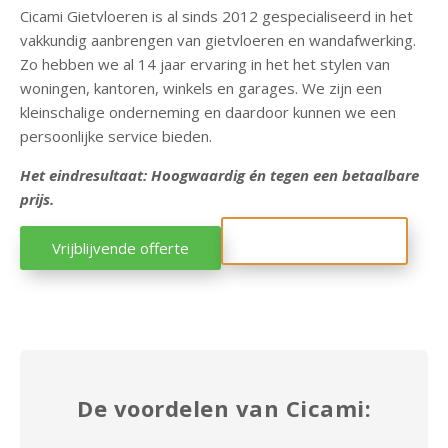
Cicami Gietvloeren is
al sinds 2012 gespecialiseerd in het
T
vakkundig aanbrengen van gietvloeren en wandafwerking.
y
Zo hebben we al 14 jaar ervaring in het
het stylen van
p
woningen, kantoren, winkels en garages.
We zijn een
e
kleinschalige onderneming en daardoor kunnen we een
v
persoonlijke service bieden.
l
o
Het eindresultaat: Hoogwaardig én tegen een betaalbare
e
prijs.
r
e
Neem contact op
Vrijblijvende offerte
n
O
v
e
r
De voordelen van Cicami:
i
g