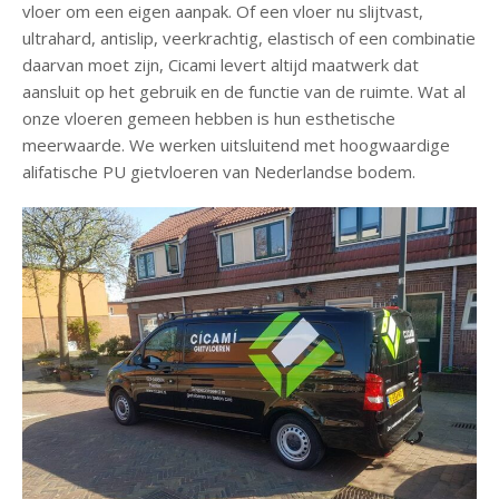
vloer om een eigen aanpak. Of een vloer nu slijtvast,
C
ultrahard, antislip, veerkrachtig, elastisch of een combinatie
o
daarvan moet zijn, Cicami levert altijd maatwerk dat
n
aansluit op het gebruik en de functie van de ruimte. Wat al
t
onze vloeren gemeen hebben is hun esthetische
a
meerwaarde. We werken uitsluitend met hoogwaardige
c
alifatische PU gietvloeren van Nederlandse bodem.
t
V
r
i
j
b
l
i
j
v
e