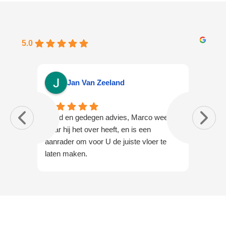
5.0
Jan Van Zeeland
Goed en gedegen advies, Marco weet
Afgelo
waar hij het over heeft, en is een
gietvl
aanrader om voor U de juiste vloer te
slaapk
laten maken.
erg bli
commun
afspr
vakman
Zeer t