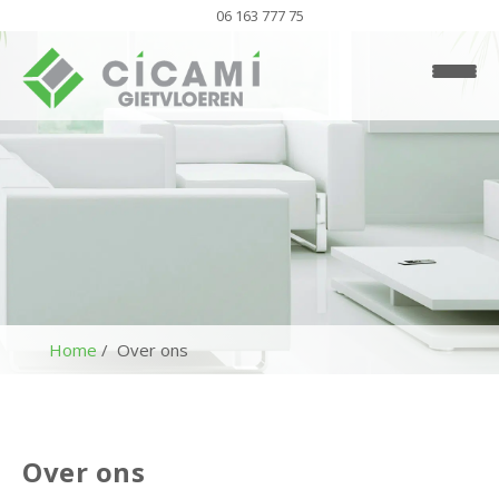
06 163 777 75
Home
Over ons
H
o
m
Over ons
e