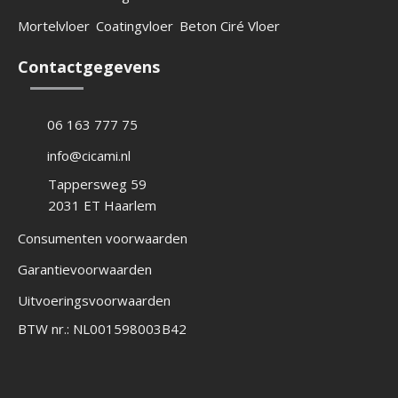
r
u
e
n
Mortelvloer
Coatingvloer
Beton Ciré Vloer
m
r
a
m
n
Contactgegevens
a
e
a
m
r
a
m
06 163 777 75
info@cicami.nl
Tappersweg 59
2031 ET
Haarlem
Consumenten voorwaarden
Garantievoorwaarden
Uitvoeringsvoorwaarden
BTW nr.: NL001598003B42