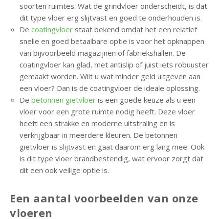
n
soorten ruimtes. Wat de grindvloer onderscheidt, is dat
d
dit type vloer erg slijtvast en goed te onderhouden is.
e
De
coatingvloer
staat bekend omdat het een relatief
o
snelle en goed betaalbare optie is voor het opknappen
f
van bijvoorbeeld magazijnen of fabriekshallen. De
f
coatingvloer kan glad, met antislip of juist iets robuuster
e
gemaakt worden. Wilt u wat minder geld uitgeven aan
r
een vloer? Dan is de coatingvloer de ideale oplossing.
t
De
betonnen gietvloer
is een goede keuze als u een
e
vloer voor een grote ruimte nodig heeft. Deze vloer
a
heeft een strakke en moderne uitstraling en is
a
verkrijgbaar in meerdere kleuren. De betonnen
n
gietvloer is slijtvast en gaat daarom erg lang mee. Ook
v
is dit type vloer brandbestendig, wat ervoor zorgt dat
r
dit een ook veilige optie is.
a
g
Een aantal voorbeelden van onze
e
vloeren
n