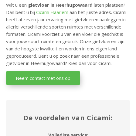
Wilt u een
gietvloer in Heerhugowaard
laten plaatsen?
T
Dan bent u bij
Cicami Haarlem
aan het juiste adres. Cicami
y
heeft al zeven jaar ervaring met gietvloeren aanleggen in
p
allerlei verschillende soorten ruimtes met verschillende
e
formaten. Cicami voorziet u van een vloer die geschikt is
v
voor jouw soort ruimte en gebruik. Onze gietvloeren zijn
l
van de hoogste kwaliteit en worden in ons eigen land
o
geproduceerd. Bent u op zoek naar een professionele
e
gietvloer in Heerhugowaard? Kies dan voor Cicami.
r
e
Neem contact met ons op
n
O
v
e
De voordelen van Cicami:
r
i
g
Volledige service
: