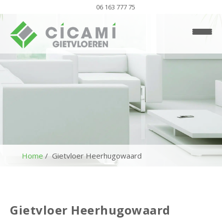
06 163 777 75
Home
Gietvloer Heerhugowaard
H
o
m
Gietvloer Heerhugowaard
e