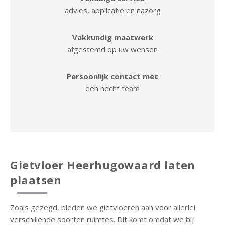
advies, applicatie en nazorg
P
r
Vakkundig maatwerk
o
afgestemd op uw wensen
j
e
Persoonlijk contact met
c
een hecht team
t
e
n
O
v
Gietvloer Heerhugowaard laten
e
r
plaatsen
o
n
Zoals gezegd, bieden we gietvloeren aan voor allerlei
s
verschillende soorten ruimtes. Dit komt omdat we bij