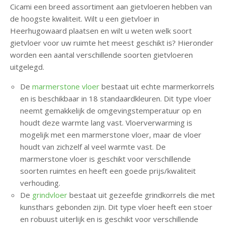
Cicami een breed assortiment aan gietvloeren hebben van
C
de hoogste kwaliteit. Wilt u een gietvloer in
o
Heerhugowaard plaatsen en wilt u weten welk soort
n
gietvloer voor uw ruimte het meest geschikt is? Hieronder
t
worden een aantal verschillende soorten gietvloeren
a
uitgelegd.
c
t
De
marmerstone vloer
bestaat uit echte marmerkorrels
en is beschikbaar in 18 standaardkleuren. Dit type vloer
V
neemt gemakkelijk de omgevingstemperatuur op en
r
houdt deze warmte lang vast. Vloerverwarming is
i
mogelijk met een marmerstone vloer, maar de vloer
j
houdt van zichzelf al veel warmte vast. De
b
marmerstone vloer is geschikt voor verschillende
l
soorten ruimtes en heeft een goede prijs/kwaliteit
i
verhouding.
j
De
grindvloer
bestaat uit gezeefde grindkorrels die met
v
kunsthars gebonden zijn. Dit type vloer heeft een stoer
e
en robuust uiterlijk en is geschikt voor verschillende