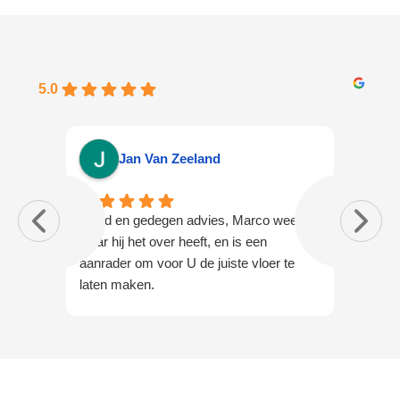
5.0
Jan Van Zeeland
Goed en gedegen advies, Marco weet
Afgelo
waar hij het over heeft, en is een
gietvl
aanrader om voor U de juiste vloer te
slaapk
laten maken.
erg bli
commun
afspr
vakman
Zeer t